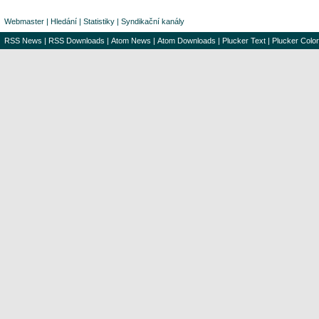
Webmaster
|
Hledání
|
Statistiky
|
Syndikační kanály
RSS News
|
RSS Downloads
|
Atom News
|
Atom Downloads
|
Plucker Text
|
Plucker Color