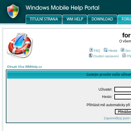
fo
O všem
FAQ
Hledat
Sez
Osobní nastavení
Při
Obsah fóra WMHelp.cz
Zadejte prosím vaše uživa
Uživatel:
Heslo:
Přihlásit mě automaticky př
Zapomněl(a) jsem 