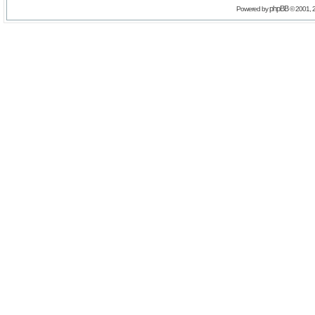
phpBB
Powered by
© 2001, 