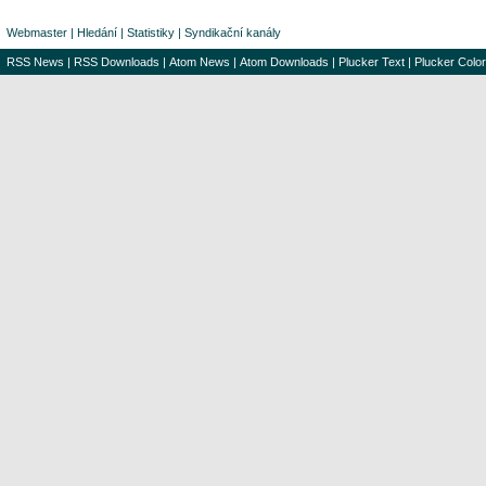
Webmaster
|
Hledání
|
Statistiky
|
Syndikační kanály
RSS News
|
RSS Downloads
|
Atom News
|
Atom Downloads
|
Plucker Text
|
Plucker Color