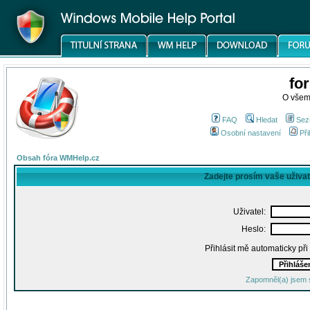
fo
O všem
FAQ
Hledat
Sez
Osobní nastavení
Při
Obsah fóra WMHelp.cz
Zadejte prosím vaše uživa
Uživatel:
Heslo:
Přihlásit mě automaticky př
Zapomněl(a) jsem 