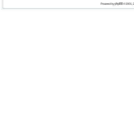
phpBB
Powered by
© 2001, 