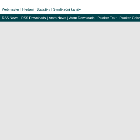
Webmaster
|
Hledání
|
Statistiky
|
Syndikační kanály
RSS News
|
RSS Downloads
|
Atom News
|
Atom Downloads
|
Plucker Text
|
Plucker Color