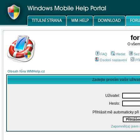
fo
O všem
FAQ
Hledat
Sez
Osobní nastavení
Při
Obsah fóra WMHelp.cz
Zadejte prosím vaše uživa
Uživatel:
Heslo:
Přihlásit mě automaticky př
Zapomněl(a) jsem 