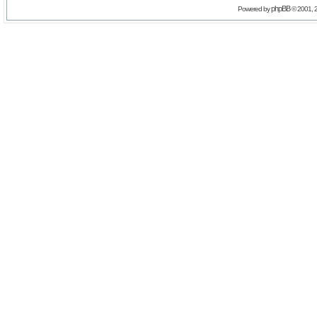
phpBB
Powered by
© 2001, 