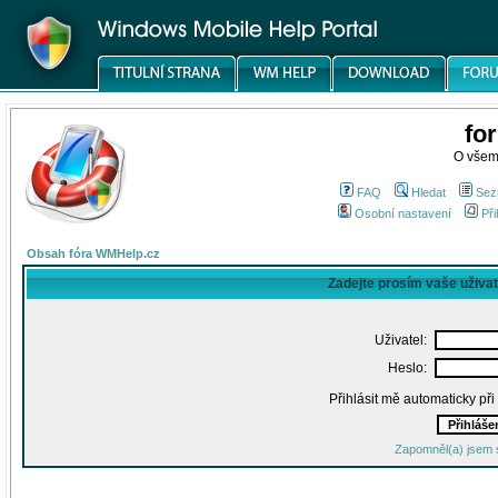
fo
O všem
FAQ
Hledat
Sez
Osobní nastavení
Při
Obsah fóra WMHelp.cz
Zadejte prosím vaše uživa
Uživatel:
Heslo:
Přihlásit mě automaticky př
Zapomněl(a) jsem 