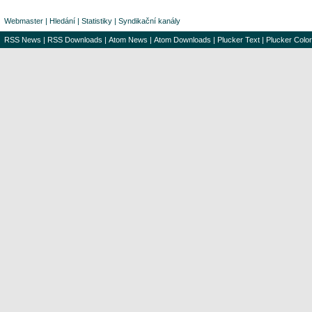
Webmaster
|
Hledání
|
Statistiky
|
Syndikační kanály
RSS News
|
RSS Downloads
|
Atom News
|
Atom Downloads
|
Plucker Text
|
Plucker Color