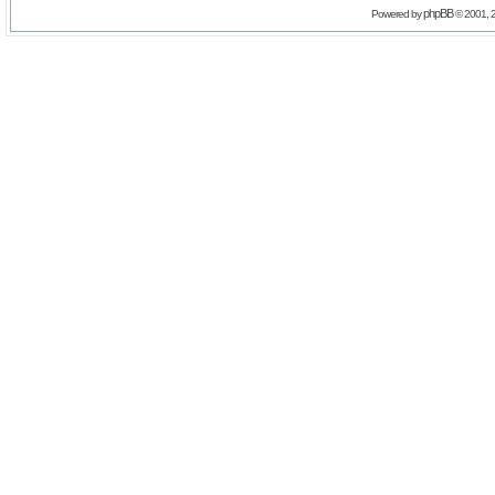
phpBB
Powered by
© 2001, 