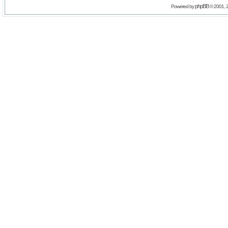
phpBB
Powered by
© 2001, 