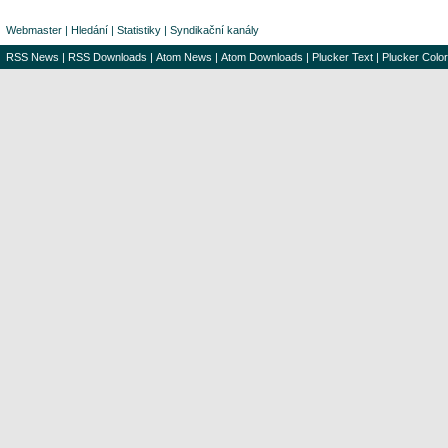
Webmaster
|
Hledání
|
Statistiky
|
Syndikační kanály
RSS News
|
RSS Downloads
|
Atom News
|
Atom Downloads
|
Plucker Text
|
Plucker Color