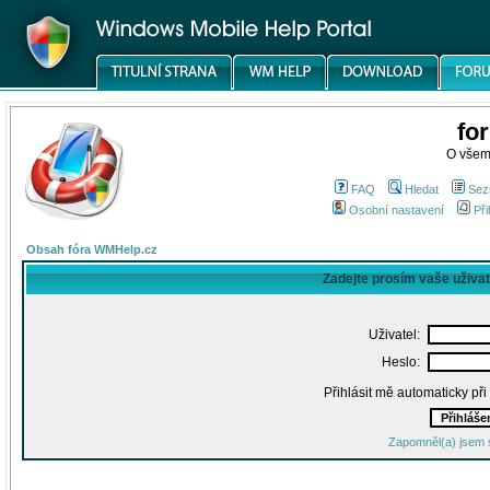
fo
O všem
FAQ
Hledat
Sez
Osobní nastavení
Při
Obsah fóra WMHelp.cz
Zadejte prosím vaše uživa
Uživatel:
Heslo:
Přihlásit mě automaticky př
Zapomněl(a) jsem 