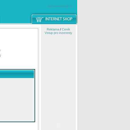
windowsmobile.cz
Reklama
/
Ceník
Vstup pro inzerenty
e
í