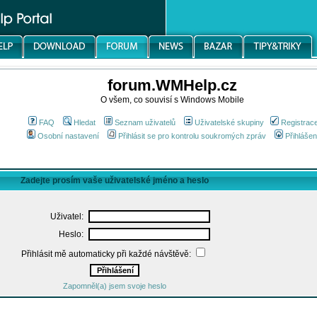
forum.WMHelp.cz
O všem, co souvisí s Windows Mobile
FAQ
Hledat
Seznam uživatelů
Uživatelské skupiny
Registrac
Osobní nastavení
Přihlásit se pro kontrolu soukromých zpráv
Přihlášen
Zadejte prosím vaše uživatelské jméno a heslo
Uživatel:
Heslo:
Přihlásit mě automaticky při každé návštěvě:
Zapomněl(a) jsem svoje heslo