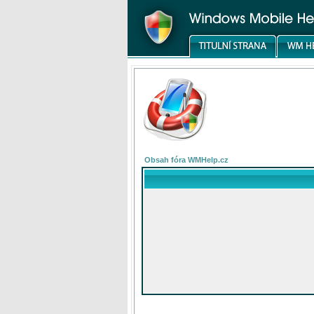
Obsah fóra WMHelp.cz