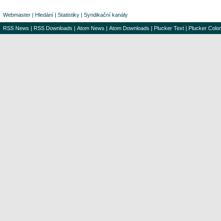
Webmaster
|
Hledání
|
Statistiky
|
Syndikační kanály
RSS News
|
RSS Downloads
|
Atom News
|
Atom Downloads
|
Plucker Text
|
Plucker Color