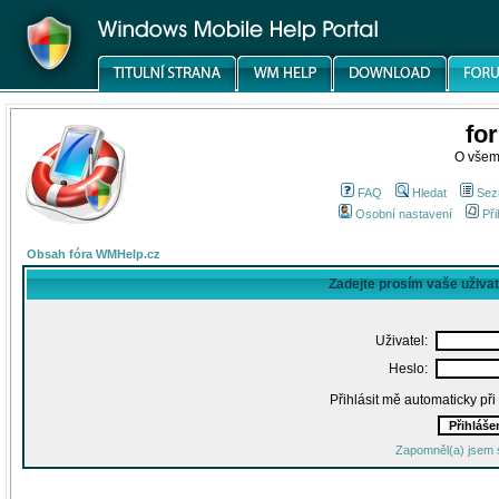
fo
O všem
FAQ
Hledat
Sez
Osobní nastavení
Při
Obsah fóra WMHelp.cz
Zadejte prosím vaše uživa
Uživatel:
Heslo:
Přihlásit mě automaticky př
Zapomněl(a) jsem 