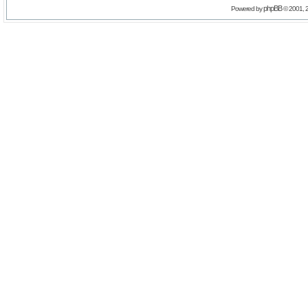
phpBB
Powered by
© 2001, 