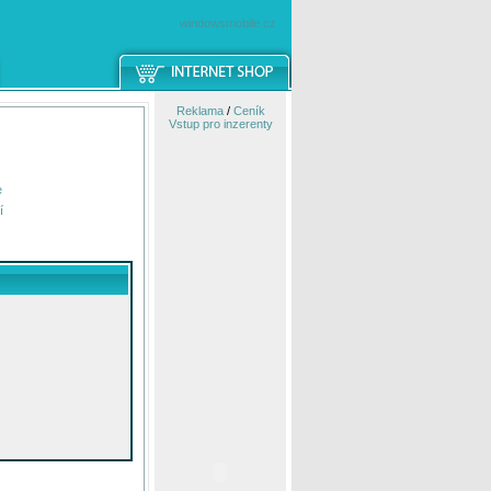
windowsmobile.cz
Reklama
/
Ceník
Vstup pro inzerenty
e
í