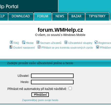
forum.WMHelp.cz
O všem, co souvisí s Windows Mobile
FAQ
Hledat
Seznam uživatelů
Uživatelské skupiny
Registrac
Osobní nastavení
Přihlásit se pro kontrolu soukromých zpráv
Přihlášen
Zadejte prosím vaše uživatelské jméno a heslo
Uživatel:
Heslo:
Přihlásit mě automaticky při každé návštěvě:
Zapomněl(a) jsem svoje heslo