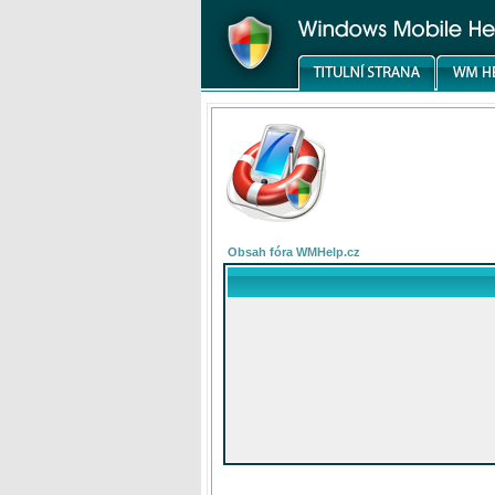
Obsah fóra WMHelp.cz