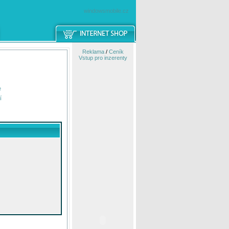
windowsmobile.cz
Reklama
/
Ceník
Vstup pro inzerenty
e
í