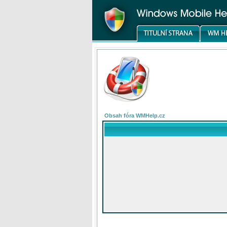
Obsah fóra WMHelp.cz