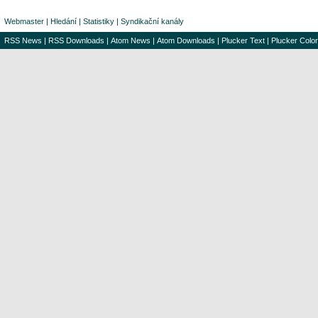
Webmaster
|
Hledání
|
Statistiky
|
Syndikační kanály
RSS News
|
RSS Downloads
|
Atom News
|
Atom Downloads
|
Plucker Text
|
Plucker Color