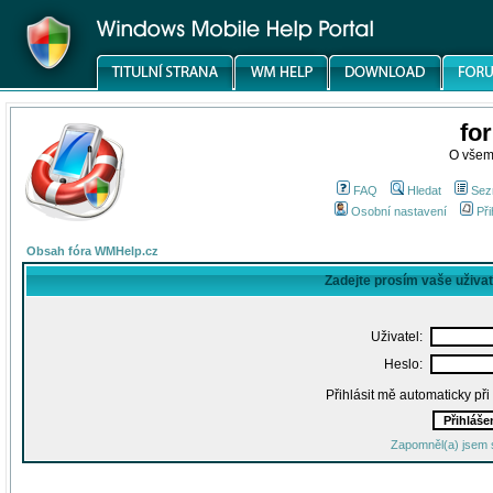
fo
O všem
FAQ
Hledat
Sez
Osobní nastavení
Při
Obsah fóra WMHelp.cz
Zadejte prosím vaše uživa
Uživatel:
Heslo:
Přihlásit mě automaticky př
Zapomněl(a) jsem 