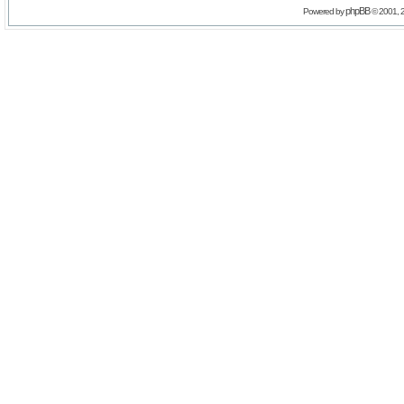
phpBB
Powered by
© 2001, 