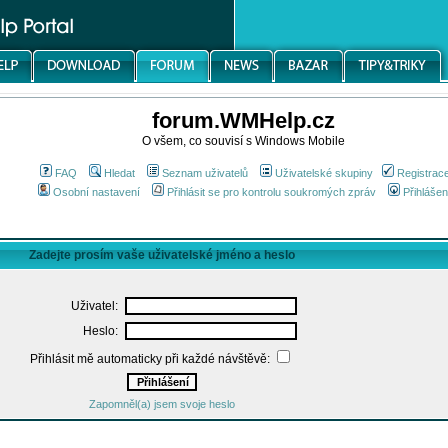
forum.WMHelp.cz
O všem, co souvisí s Windows Mobile
FAQ
Hledat
Seznam uživatelů
Uživatelské skupiny
Registrac
Osobní nastavení
Přihlásit se pro kontrolu soukromých zpráv
Přihlášen
Zadejte prosím vaše uživatelské jméno a heslo
Uživatel:
Heslo:
Přihlásit mě automaticky při každé návštěvě:
Zapomněl(a) jsem svoje heslo