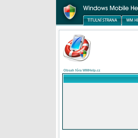
Obsah fóra WMHelp.cz