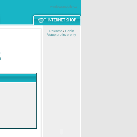
windowsmobile.cz
Reklama
/
Ceník
Vstup pro inzerenty
e
í