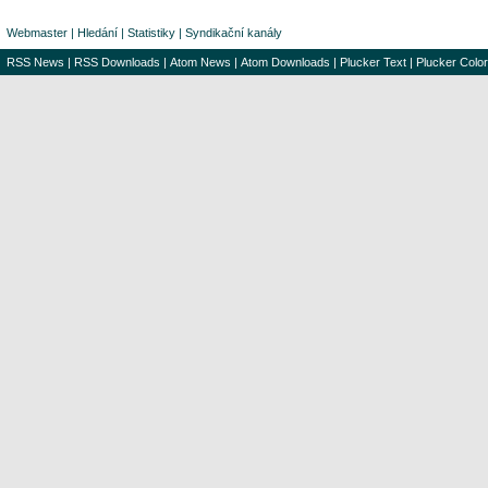
Webmaster
|
Hledání
|
Statistiky
|
Syndikační kanály
RSS News
|
RSS Downloads
|
Atom News
|
Atom Downloads
|
Plucker Text
|
Plucker Color