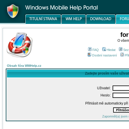
fo
O všem
FAQ
Hledat
Sez
Osobní nastavení
Při
Obsah fóra WMHelp.cz
Zadejte prosím vaše uživa
Uživatel:
Heslo:
Přihlásit mě automaticky př
Zapomněl(a) jsem 