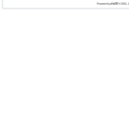
phpBB
Powered by
© 2001, 