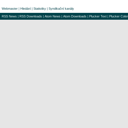
Webmaster
|
Hledání
|
Statistiky
|
Syndikační kanály
RSS News
|
RSS Downloads
|
Atom News
|
Atom Downloads
|
Plucker Text
|
Plucker Color