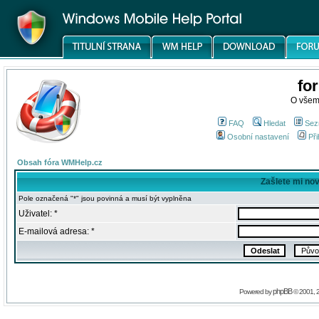
fo
O všem
FAQ
Hledat
Sez
Osobní nastavení
Při
Obsah fóra WMHelp.cz
Zašlete mi no
Pole označená "*" jsou povinná a musí být vyplněna
Uživatel: *
E-mailová adresa: *
phpBB
Powered by
© 2001, 