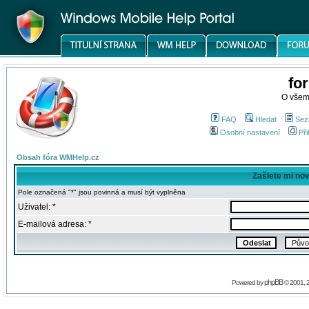
fo
O všem
FAQ
Hledat
Sez
Osobní nastavení
Při
Obsah fóra WMHelp.cz
Zašlete mi no
Pole označená "*" jsou povinná a musí být vyplněna
Uživatel: *
E-mailová adresa: *
phpBB
Powered by
© 2001, 