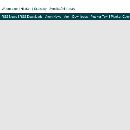
Webmaster
|
Hledání
|
Statistiky
|
Syndikační kanály
RSS News
|
RSS Downloads
|
Atom News
|
Atom Downloads
|
Plucker Text
|
Plucker Color