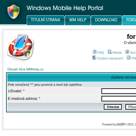
fo
O všem
FAQ
Hledat
Sez
Osobní nastavení
Při
Obsah fóra WMHelp.cz
Zašlete mi no
Pole označená "*" jsou povinná a musí být vyplněna
Uživatel: *
E-mailová adresa: *
phpBB
Powered by
© 2001, 