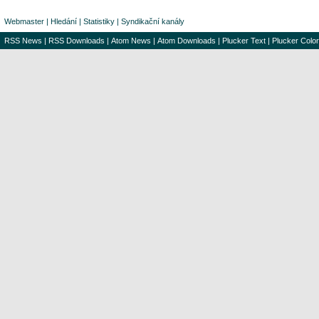
Webmaster
|
Hledání
|
Statistiky
|
Syndikační kanály
RSS News
|
RSS Downloads
|
Atom News
|
Atom Downloads
|
Plucker Text
|
Plucker Color