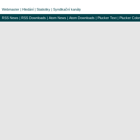
Webmaster
|
Hledání
|
Statistiky
|
Syndikační kanály
RSS News
|
RSS Downloads
|
Atom News
|
Atom Downloads
|
Plucker Text
|
Plucker Color