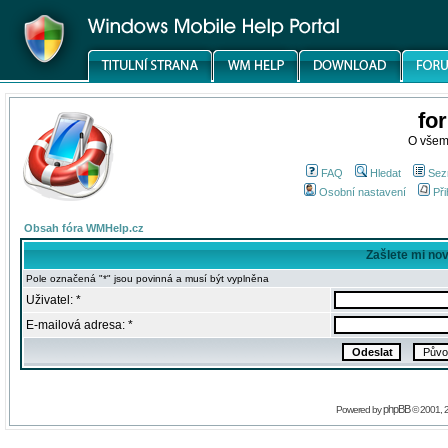
fo
O všem
FAQ
Hledat
Sez
Osobní nastavení
Při
Obsah fóra WMHelp.cz
Zašlete mi no
Pole označená "*" jsou povinná a musí být vyplněna
Uživatel: *
E-mailová adresa: *
phpBB
Powered by
© 2001, 