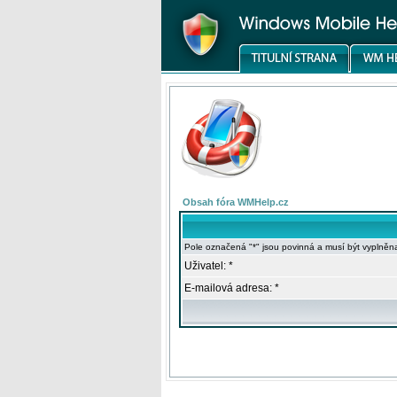
Obsah fóra WMHelp.cz
Pole označená "*" jsou povinná a musí být vyplněn
Uživatel: *
E-mailová adresa: *