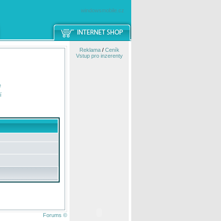
windowsmobile.cz
Reklama
/
Ceník
Vstup pro inzerenty
e
í
Forums ©