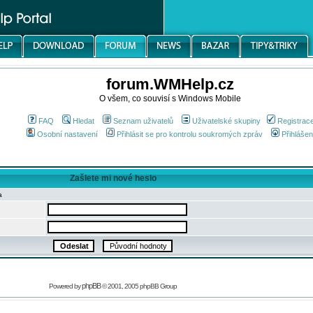
forum.WMHelp.cz
O všem, co souvisí s Windows Mobile
FAQ
Hledat
Seznam uživatelů
Uživatelské skupiny
Registrac
Osobní nastavení
Přihlásit se pro kontrolu soukromých zpráv
Přihlášen
Zašlete mi nové heslo
a
phpBB
Powered by
© 2001, 2005 phpBB Group