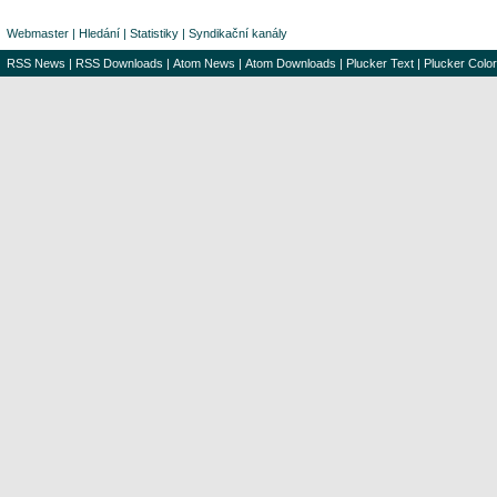
Webmaster
|
Hledání
|
Statistiky
|
Syndikační kanály
RSS News
|
RSS Downloads
|
Atom News
|
Atom Downloads
|
Plucker Text
|
Plucker Color