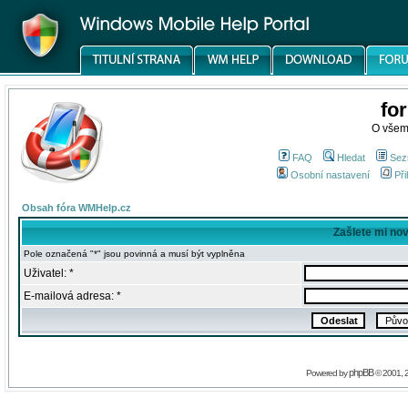
fo
O všem
FAQ
Hledat
Sez
Osobní nastavení
Při
Obsah fóra WMHelp.cz
Zašlete mi no
Pole označená "*" jsou povinná a musí být vyplněna
Uživatel: *
E-mailová adresa: *
phpBB
Powered by
© 2001, 