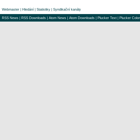
Webmaster
|
Hledání
|
Statistiky
|
Syndikační kanály
RSS News
|
RSS Downloads
|
Atom News
|
Atom Downloads
|
Plucker Text
|
Plucker Color