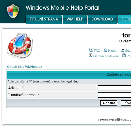
fo
O všem
FAQ
Hledat
Sez
Osobní nastavení
Při
Obsah fóra WMHelp.cz
Zašlete mi no
Pole označená "*" jsou povinná a musí být vyplněna
Uživatel: *
E-mailová adresa: *
phpBB
Powered by
© 2001, 