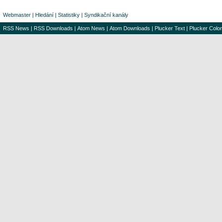
Webmaster
|
Hledání
|
Statistiky
|
Syndikační kanály
RSS News
|
RSS Downloads
|
Atom News
|
Atom Downloads
|
Plucker Text
|
Plucker Color