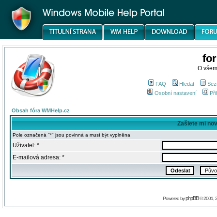
fo
O všem
FAQ
Hledat
Sez
Osobní nastavení
Při
Obsah fóra WMHelp.cz
Zašlete mi no
Pole označená "*" jsou povinná a musí být vyplněna
Uživatel: *
E-mailová adresa: *
phpBB
Powered by
© 2001, 