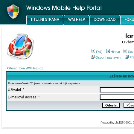
fo
O všem
FAQ
Hledat
Sez
Osobní nastavení
Při
Obsah fóra WMHelp.cz
Zašlete mi no
Pole označená "*" jsou povinná a musí být vyplněna
Uživatel: *
E-mailová adresa: *
phpBB
Powered by
© 2001, 