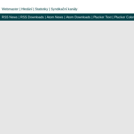
Webmaster
|
Hledání
|
Statistiky
|
Syndikační kanály
RSS News
|
RSS Downloads
|
Atom News
|
Atom Downloads
|
Plucker Text
|
Plucker Color