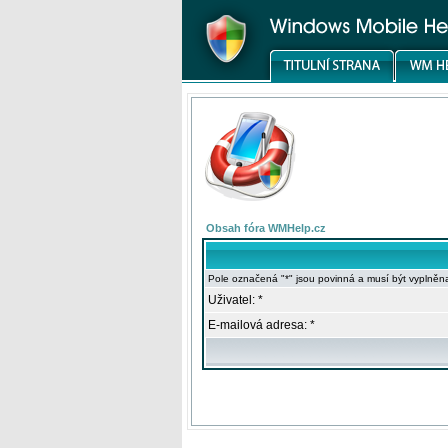
Obsah fóra WMHelp.cz
Pole označená "*" jsou povinná a musí být vyplněn
Uživatel: *
E-mailová adresa: *