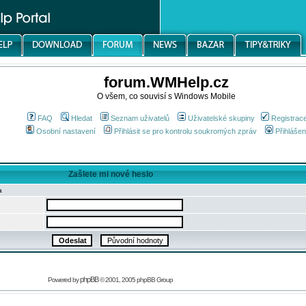
forum.WMHelp.cz
O všem, co souvisí s Windows Mobile
FAQ
Hledat
Seznam uživatelů
Uživatelské skupiny
Registrac
Osobní nastavení
Přihlásit se pro kontrolu soukromých zpráv
Přihlášen
Zašlete mi nové heslo
a
phpBB
Powered by
© 2001, 2005 phpBB Group