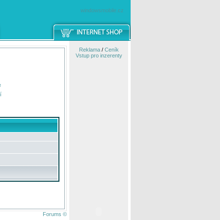
windowsmobile.cz
Reklama
/
Ceník
Vstup pro inzerenty
e
í
Forums ©