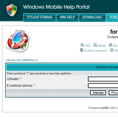
fo
O všem
FAQ
Hledat
Sez
Osobní nastavení
Při
Obsah fóra WMHelp.cz
Zašlete mi no
Pole označená "*" jsou povinná a musí být vyplněna
Uživatel: *
E-mailová adresa: *
phpBB
Powered by
© 2001, 