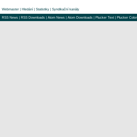
Webmaster
|
Hledání
|
Statistiky
|
Syndikační kanály
RSS News
|
RSS Downloads
|
Atom News
|
Atom Downloads
|
Plucker Text
|
Plucker Color