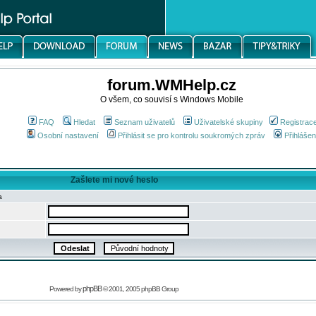
forum.WMHelp.cz
O všem, co souvisí s Windows Mobile
FAQ
Hledat
Seznam uživatelů
Uživatelské skupiny
Registrac
Osobní nastavení
Přihlásit se pro kontrolu soukromých zpráv
Přihlášen
Zašlete mi nové heslo
a
phpBB
Powered by
© 2001, 2005 phpBB Group