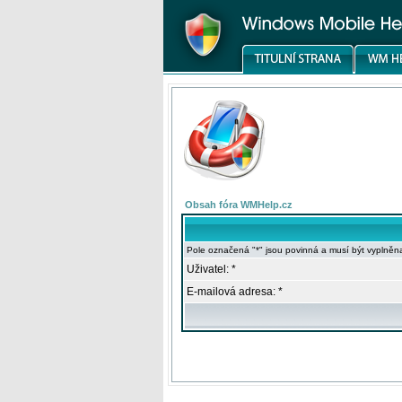
Obsah fóra WMHelp.cz
Pole označená "*" jsou povinná a musí být vyplněn
Uživatel: *
E-mailová adresa: *