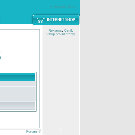
windowsmobile.cz
Reklama
/
Ceník
Vstup pro inzerenty
e
í
Forums ©