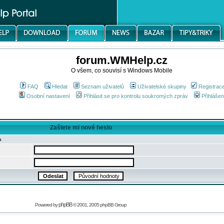
forum.WMHelp.cz
O všem, co souvisí s Windows Mobile
FAQ
Hledat
Seznam uživatelů
Uživatelské skupiny
Registrac
Osobní nastavení
Přihlásit se pro kontrolu soukromých zpráv
Přihlášen
Zašlete mi nové heslo
a
phpBB
Powered by
© 2001, 2005 phpBB Group