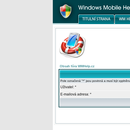
Obsah fóra WMHelp.cz
Pole označená "*" jsou povinná a musí být vyplněn
Uživatel: *
E-mailová adresa: *