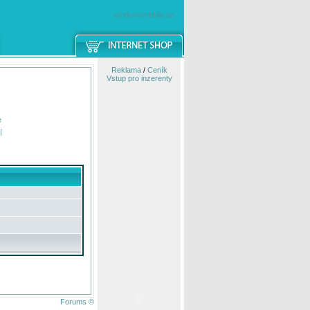
windowsmobile.cz
Reklama
/
Ceník
Vstup pro inzerenty
e
í
Forums ©