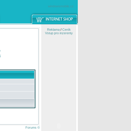
windowsmobile.cz
Reklama
/
Ceník
Vstup pro inzerenty
e
í
Forums ©