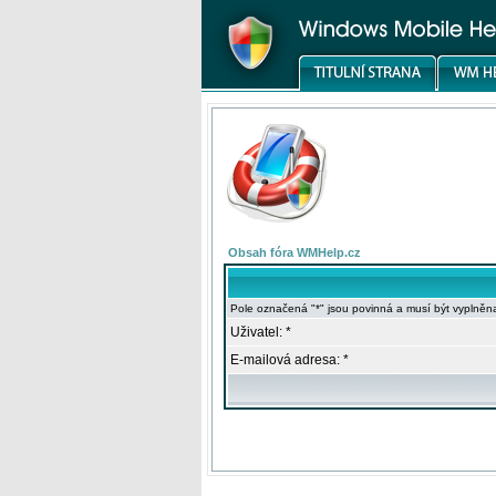
Obsah fóra WMHelp.cz
Pole označená "*" jsou povinná a musí být vyplněn
Uživatel: *
E-mailová adresa: *