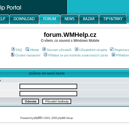
forum.WMHelp.cz
O všem, co souvisí s Windows Mobile
FAQ
Hledat
Seznam uživatelů
Uživatelské skupiny
Registrac
Osobní nastavení
Přihlásit se pro kontrolu soukromých zpráv
Přihlášen
Zašlete mi nové heslo
a
phpBB
Powered by
© 2001, 2005 phpBB Group