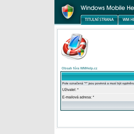
Obsah fóra WMHelp.cz
Pole označená "*" jsou povinná a musí být vyplněn
Uživatel: *
E-mailová adresa: *