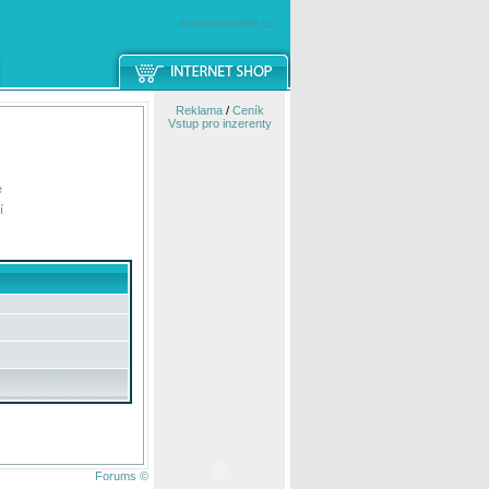
windowsmobile.cz
Reklama
/
Ceník
Vstup pro inzerenty
e
í
Forums ©