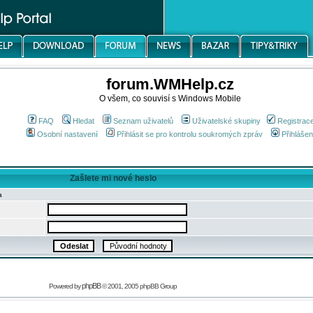
forum.WMHelp.cz
O všem, co souvisí s Windows Mobile
FAQ
Hledat
Seznam uživatelů
Uživatelské skupiny
Registrac
Osobní nastavení
Přihlásit se pro kontrolu soukromých zpráv
Přihlášen
Zašlete mi nové heslo
a
phpBB
Powered by
© 2001, 2005 phpBB Group