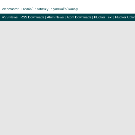
Webmaster
|
Hledání
|
Statistiky
|
Syndikační kanály
RSS News
|
RSS Downloads
|
Atom News
|
Atom Downloads
|
Plucker Text
|
Plucker Color