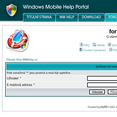
fo
O všem
FAQ
Hledat
Sez
Osobní nastavení
Při
Obsah fóra WMHelp.cz
Zašlete mi no
Pole označená "*" jsou povinná a musí být vyplněna
Uživatel: *
E-mailová adresa: *
phpBB
Powered by
© 2001, 