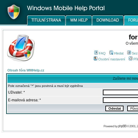
fo
O všem
FAQ
Hledat
Sez
Osobní nastavení
Při
Obsah fóra WMHelp.cz
Zašlete mi no
Pole označená "*" jsou povinná a musí být vyplněna
Uživatel: *
E-mailová adresa: *
phpBB
Powered by
© 2001, 