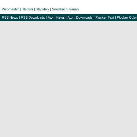
Webmaster
|
Hledání
|
Statistiky
|
Syndikační kanály
RSS News
|
RSS Downloads
|
Atom News
|
Atom Downloads
|
Plucker Text
|
Plucker Color