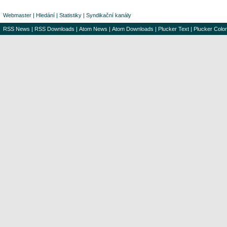
Webmaster
|
Hledání
|
Statistiky
|
Syndikační kanály
RSS News
|
RSS Downloads
|
Atom News
|
Atom Downloads
|
Plucker Text
|
Plucker Color