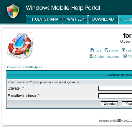
fo
O všem
FAQ
Hledat
Sez
Osobní nastavení
Při
Obsah fóra WMHelp.cz
Zašlete mi no
Pole označená "*" jsou povinná a musí být vyplněna
Uživatel: *
E-mailová adresa: *
phpBB
Powered by
© 2001, 