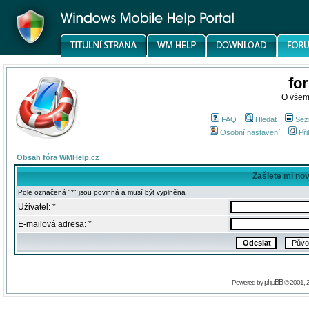
fo
O všem
FAQ
Hledat
Sez
Osobní nastavení
Při
Obsah fóra WMHelp.cz
Zašlete mi no
Pole označená "*" jsou povinná a musí být vyplněna
Uživatel: *
E-mailová adresa: *
phpBB
Powered by
© 2001, 