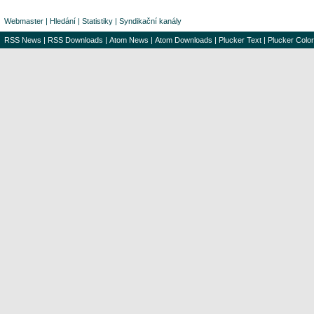
Webmaster
|
Hledání
|
Statistiky
|
Syndikační kanály
RSS News
|
RSS Downloads
|
Atom News
|
Atom Downloads
|
Plucker Text
|
Plucker Color