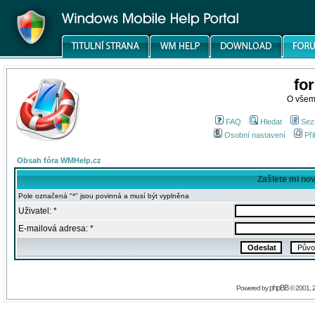
fo
O všem
FAQ
Hledat
Sez
Osobní nastavení
Při
Obsah fóra WMHelp.cz
Zašlete mi no
Pole označená "*" jsou povinná a musí být vyplněna
Uživatel: *
E-mailová adresa: *
phpBB
Powered by
© 2001, 