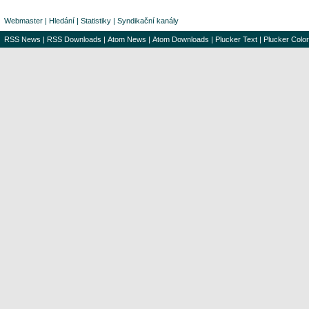
Webmaster
|
Hledání
|
Statistiky
|
Syndikační kanály
RSS News
|
RSS Downloads
|
Atom News
|
Atom Downloads
|
Plucker Text
|
Plucker Color