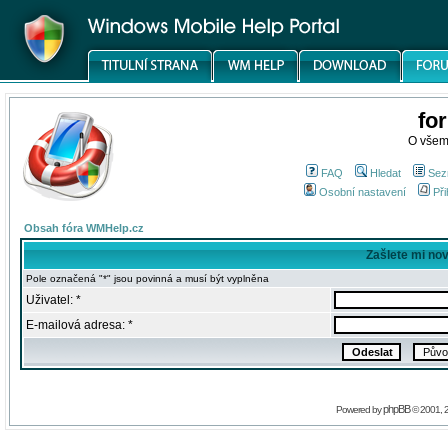
fo
O všem
FAQ
Hledat
Sez
Osobní nastavení
Při
Obsah fóra WMHelp.cz
Zašlete mi no
Pole označená "*" jsou povinná a musí být vyplněna
Uživatel: *
E-mailová adresa: *
phpBB
Powered by
© 2001, 