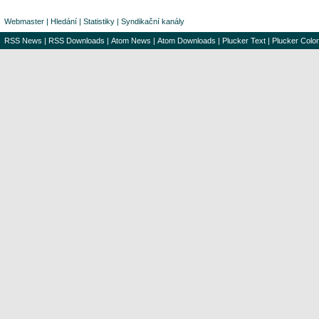
Webmaster
|
Hledání
|
Statistiky
|
Syndikační kanály
RSS News
|
RSS Downloads
|
Atom News
|
Atom Downloads
|
Plucker Text
|
Plucker Color