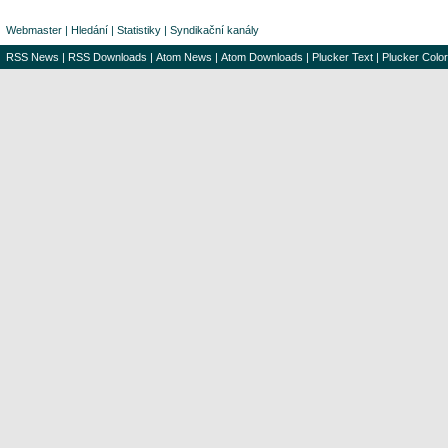
Webmaster
|
Hledání
|
Statistiky
|
Syndikační kanály
RSS News
|
RSS Downloads
|
Atom News
|
Atom Downloads
|
Plucker Text
|
Plucker Color