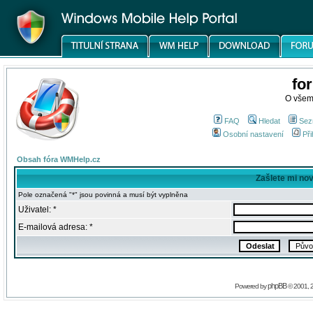
fo
O všem
FAQ
Hledat
Sez
Osobní nastavení
Při
Obsah fóra WMHelp.cz
Zašlete mi no
Pole označená "*" jsou povinná a musí být vyplněna
Uživatel: *
E-mailová adresa: *
phpBB
Powered by
© 2001, 