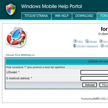
fo
O všem
FAQ
Hledat
Sez
Osobní nastavení
Při
Obsah fóra WMHelp.cz
Zašlete mi no
Pole označená "*" jsou povinná a musí být vyplněna
Uživatel: *
E-mailová adresa: *
phpBB
Powered by
© 2001, 