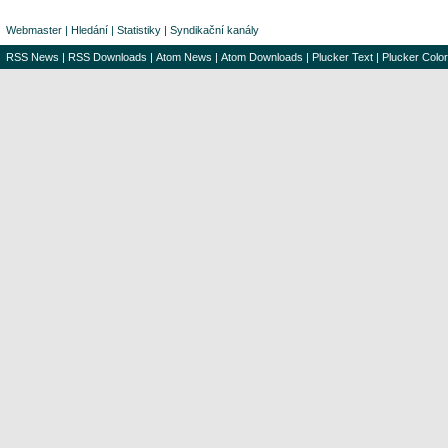
Webmaster
|
Hledání
|
Statistiky
|
Syndikační kanály
RSS News
|
RSS Downloads
|
Atom News
|
Atom Downloads
|
Plucker Text
|
Plucker Color