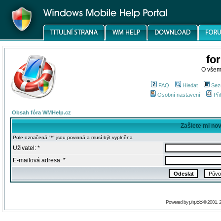
fo
O všem
FAQ
Hledat
Sez
Osobní nastavení
Při
Obsah fóra WMHelp.cz
Zašlete mi no
Pole označená "*" jsou povinná a musí být vyplněna
Uživatel: *
E-mailová adresa: *
phpBB
Powered by
© 2001, 