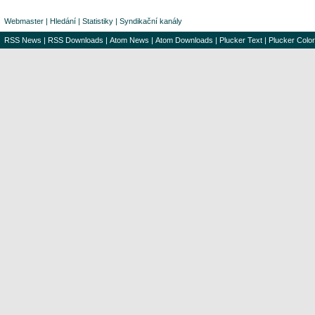
Webmaster
|
Hledání
|
Statistiky
|
Syndikační kanály
RSS News
|
RSS Downloads
|
Atom News
|
Atom Downloads
|
Plucker Text
|
Plucker Color