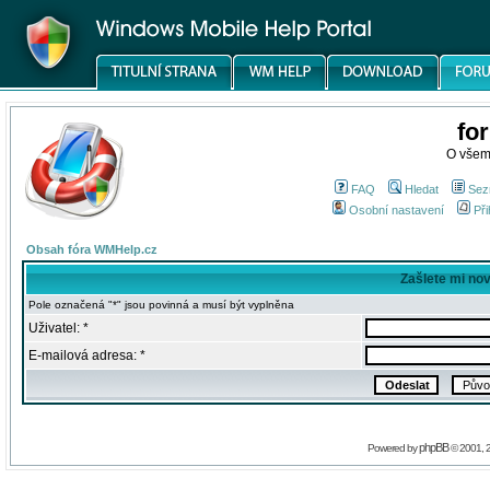
fo
O všem
FAQ
Hledat
Sez
Osobní nastavení
Při
Obsah fóra WMHelp.cz
Zašlete mi no
Pole označená "*" jsou povinná a musí být vyplněna
Uživatel: *
E-mailová adresa: *
phpBB
Powered by
© 2001, 