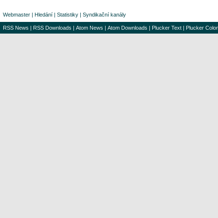
Webmaster
|
Hledání
|
Statistiky
|
Syndikační kanály
RSS News
|
RSS Downloads
|
Atom News
|
Atom Downloads
|
Plucker Text
|
Plucker Color