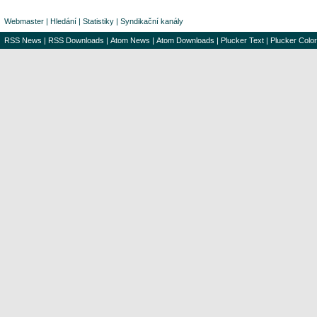
Webmaster
|
Hledání
|
Statistiky
|
Syndikační kanály
RSS News
|
RSS Downloads
|
Atom News
|
Atom Downloads
|
Plucker Text
|
Plucker Color