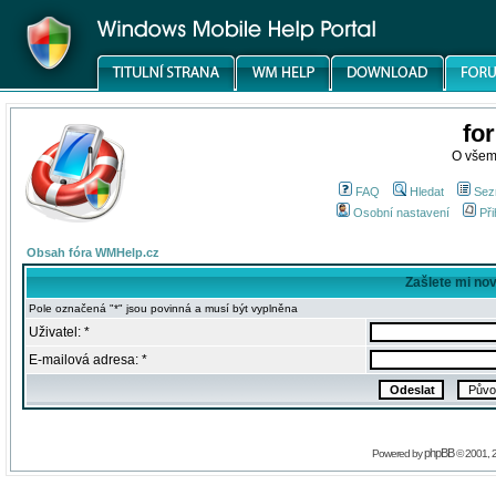
fo
O všem
FAQ
Hledat
Sez
Osobní nastavení
Při
Obsah fóra WMHelp.cz
Zašlete mi no
Pole označená "*" jsou povinná a musí být vyplněna
Uživatel: *
E-mailová adresa: *
phpBB
Powered by
© 2001, 