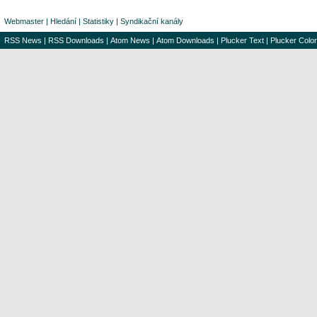
Webmaster
|
Hledání
|
Statistiky
|
Syndikační kanály
RSS News
|
RSS Downloads
|
Atom News
|
Atom Downloads
|
Plucker Text
|
Plucker Color