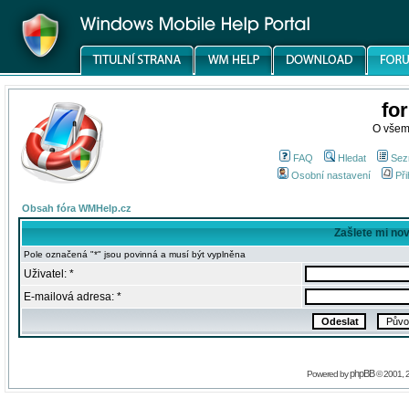
fo
O všem
FAQ
Hledat
Sez
Osobní nastavení
Při
Obsah fóra WMHelp.cz
Zašlete mi no
Pole označená "*" jsou povinná a musí být vyplněna
Uživatel: *
E-mailová adresa: *
phpBB
Powered by
© 2001, 