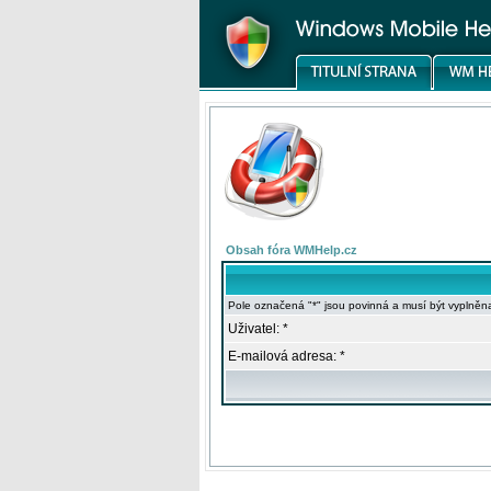
Obsah fóra WMHelp.cz
Pole označená "*" jsou povinná a musí být vyplněn
Uživatel: *
E-mailová adresa: *