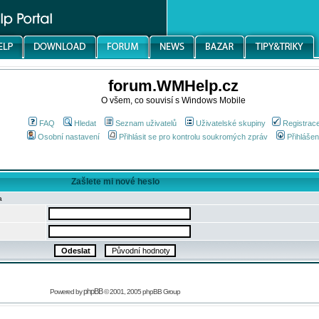
forum.WMHelp.cz
O všem, co souvisí s Windows Mobile
FAQ
Hledat
Seznam uživatelů
Uživatelské skupiny
Registrac
Osobní nastavení
Přihlásit se pro kontrolu soukromých zpráv
Přihlášen
Zašlete mi nové heslo
a
phpBB
Powered by
© 2001, 2005 phpBB Group