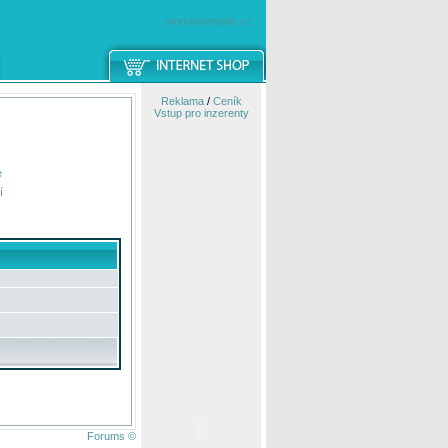
windowsmobile.cz
Reklama
/
Ceník
Vstup pro inzerenty
e
í
Forums ©