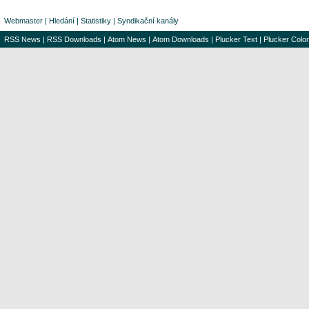
Webmaster
|
Hledání
|
Statistiky
|
Syndikační kanály
RSS News
|
RSS Downloads
|
Atom News
|
Atom Downloads
|
Plucker Text
|
Plucker Color