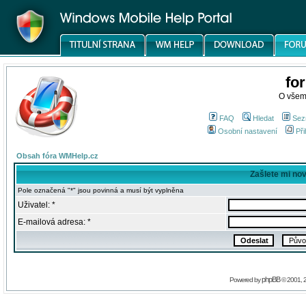
fo
O všem
FAQ
Hledat
Sez
Osobní nastavení
Při
Obsah fóra WMHelp.cz
Zašlete mi no
Pole označená "*" jsou povinná a musí být vyplněna
Uživatel: *
E-mailová adresa: *
phpBB
Powered by
© 2001, 