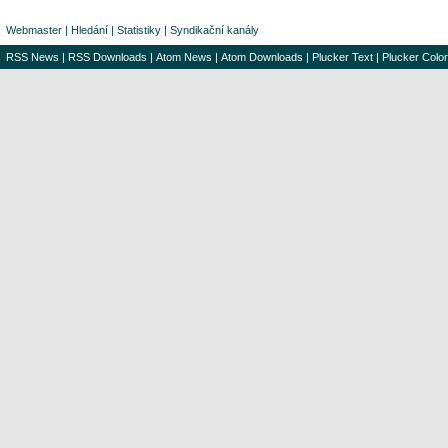
Webmaster
|
Hledání
|
Statistiky
|
Syndikační kanály
RSS News
|
RSS Downloads
|
Atom News
|
Atom Downloads
|
Plucker Text
|
Plucker Color