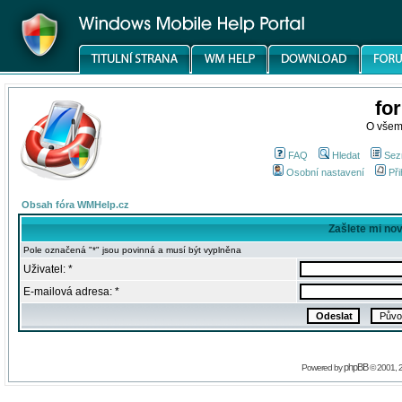
fo
O všem
FAQ
Hledat
Sez
Osobní nastavení
Při
Obsah fóra WMHelp.cz
Zašlete mi no
Pole označená "*" jsou povinná a musí být vyplněna
Uživatel: *
E-mailová adresa: *
phpBB
Powered by
© 2001, 