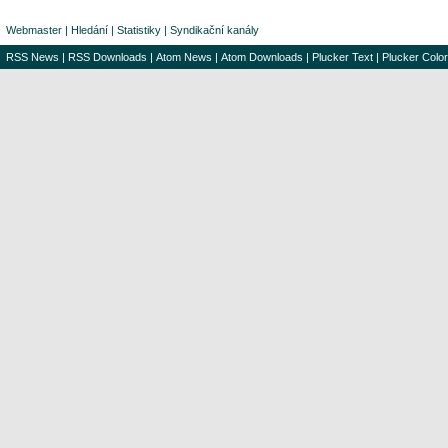
Webmaster
|
Hledání
|
Statistiky
|
Syndikační kanály
RSS News
|
RSS Downloads
|
Atom News
|
Atom Downloads
|
Plucker Text
|
Plucker Color