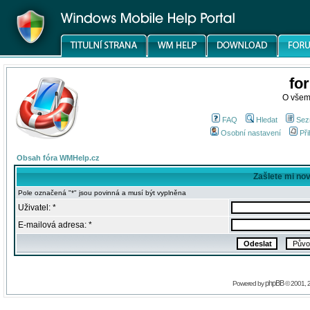
fo
O všem
FAQ
Hledat
Sez
Osobní nastavení
Při
Obsah fóra WMHelp.cz
Zašlete mi no
Pole označená "*" jsou povinná a musí být vyplněna
Uživatel: *
E-mailová adresa: *
phpBB
Powered by
© 2001, 