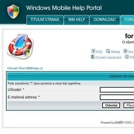
fo
O všem
FAQ
Hledat
Sez
Osobní nastavení
Při
Obsah fóra WMHelp.cz
Zašlete mi no
Pole označená "*" jsou povinná a musí být vyplněna
Uživatel: *
E-mailová adresa: *
phpBB
Powered by
© 2001, 