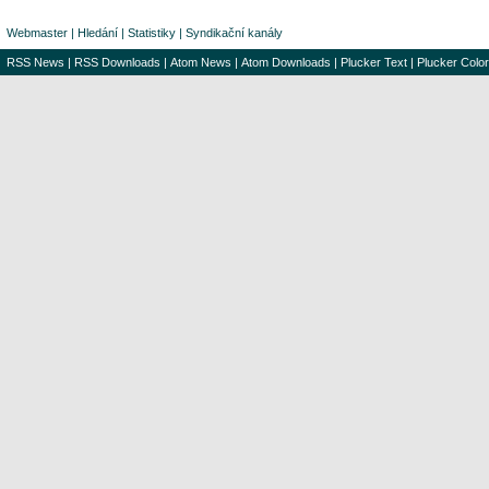
Webmaster
|
Hledání
|
Statistiky
|
Syndikační kanály
RSS News
|
RSS Downloads
|
Atom News
|
Atom Downloads
|
Plucker Text
|
Plucker Color