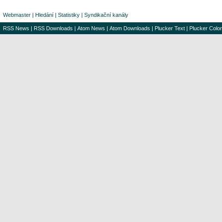
Webmaster
|
Hledání
|
Statistiky
|
Syndikační kanály
RSS News
|
RSS Downloads
|
Atom News
|
Atom Downloads
|
Plucker Text
|
Plucker Color