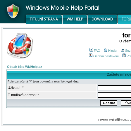
fo
O všem
FAQ
Hledat
Sez
Osobní nastavení
Při
Obsah fóra WMHelp.cz
Zašlete mi no
Pole označená "*" jsou povinná a musí být vyplněna
Uživatel: *
E-mailová adresa: *
phpBB
Powered by
© 2001, 