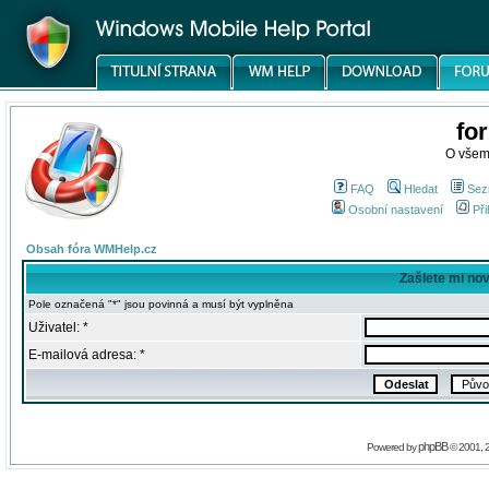
fo
O všem
FAQ
Hledat
Sez
Osobní nastavení
Při
Obsah fóra WMHelp.cz
Zašlete mi no
Pole označená "*" jsou povinná a musí být vyplněna
Uživatel: *
E-mailová adresa: *
phpBB
Powered by
© 2001, 