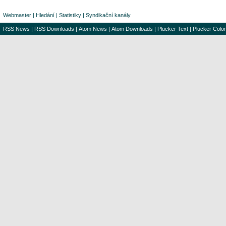
Webmaster
|
Hledání
|
Statistiky
|
Syndikační kanály
RSS News
|
RSS Downloads
|
Atom News
|
Atom Downloads
|
Plucker Text
|
Plucker Color