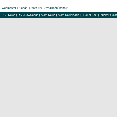
Webmaster
|
Hledání
|
Statistiky
|
Syndikační kanály
RSS News
|
RSS Downloads
|
Atom News
|
Atom Downloads
|
Plucker Text
|
Plucker Color