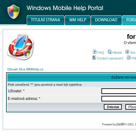
fo
O všem
FAQ
Hledat
Sez
Osobní nastavení
Při
Obsah fóra WMHelp.cz
Zašlete mi no
Pole označená "*" jsou povinná a musí být vyplněna
Uživatel: *
E-mailová adresa: *
phpBB
Powered by
© 2001, 