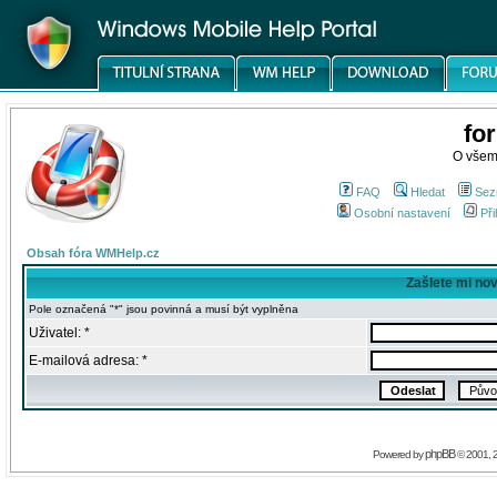
fo
O všem
FAQ
Hledat
Sez
Osobní nastavení
Při
Obsah fóra WMHelp.cz
Zašlete mi no
Pole označená "*" jsou povinná a musí být vyplněna
Uživatel: *
E-mailová adresa: *
phpBB
Powered by
© 2001, 