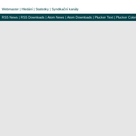
Webmaster
|
Hledání
|
Statistiky
|
Syndikační kanály
RSS News
|
RSS Downloads
|
Atom News
|
Atom Downloads
|
Plucker Text
|
Plucker Color