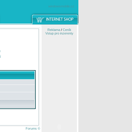
windowsmobile.cz
Reklama
/
Ceník
Vstup pro inzerenty
e
í
Forums ©