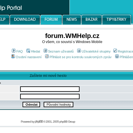
forum.WMHelp.cz
O všem, co souvisí s Windows Mobile
FAQ
Hledat
Seznam uživatelů
Uživatelské skupiny
Registrac
Osobní nastavení
Přihlásit se pro kontrolu soukromých zpráv
Přihlášen
Zašlete mi nové heslo
a
phpBB
Powered by
© 2001, 2005 phpBB Group