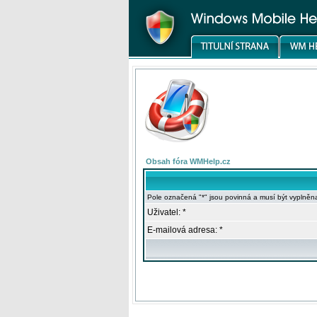
Obsah fóra WMHelp.cz
Pole označená "*" jsou povinná a musí být vyplněn
Uživatel: *
E-mailová adresa: *