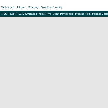
Webmaster
|
Hledání
|
Statistiky
|
Syndikační kanály
RSS News
|
RSS Downloads
|
Atom News
|
Atom Downloads
|
Plucker Text
|
Plucker Color