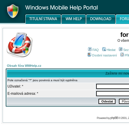
fo
O všem
FAQ
Hledat
Sez
Osobní nastavení
Při
Obsah fóra WMHelp.cz
Zašlete mi no
Pole označená "*" jsou povinná a musí být vyplněna
Uživatel: *
E-mailová adresa: *
phpBB
Powered by
© 2001, 